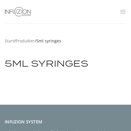
Infuzion System
Op
Start
/
Produkter
/
5ml syringes
5ML SYRINGES
FIND EN KLINIK
INFUZION SYSTEM