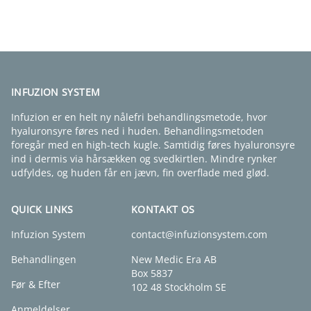
FIND EN KLINIK
INFUZION SYSTEM
Infuzion er en helt ny nålefri behandlingsmetode, hvor
hyaluronsyre føres ned i huden. Behandlingsmetoden
foregår med en high-tech kugle. Samtidig føres hyaluronsyre
ind i dermis via hårsækken og svedkirtlen. Mindre rynker
udfyldes, og huden får en jævn, fin overflade med glød.
QUICK LINKS
KONTAKT OS
Infuzion System
contact@infuzionsystem.com
Behandlingen
New Medic Era AB
Box 5837
Før & Efter
102 48 Stockholm SE
Anmeldelser