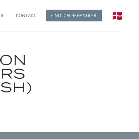
🇩🇰
dansk
ER
KONTAKT
FIND DIN BEHANDLER
ION
ERS
ISH)