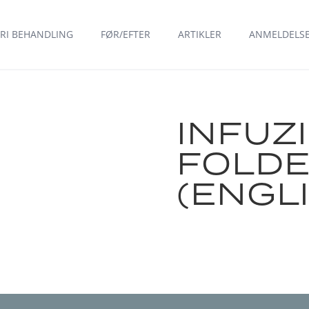
RI BEHANDLING
FØR/EFTER
ARTIKLER
ANMELDELS
INFUZ
FOLD
(ENGL
FIND EN KLINIK